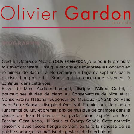
BIOGRAPHIE
C'est à l'Opéra de Nice qu'
joue pour la première
OLIVIER GARDON
fois avec orchestre. Il n'a que dix ans et il interprète le Concerto en
ré mineur de Bach. Il a été remarqué à l'âge de sept ans par la
pianiste hongroise Lili Kraus, qui l’a encouragé vivement à
continuer dans cette voie.
Elève de Mme Audibert-Lambert, disciple d'Alfred Cortot, il
poursuit ses études de piano au Conservatoire de Nice et au
Conservatoire National Supérieur de Musique (CNSM) de Paris
avec Pierre Sancan, disciple d'Yves Nat. Premier prix de piano à
l'unanimité du jury et premier prix de musique de chambre dans la
classe de Jean Hubeau, il se perfectionne auprès de Jean
Fassina, Géza Anda, Lili Kraus et György Sebök. Cette nouvelle
rencontre avec l'école hongroise vient parfaire la richesse de sa
palette sonore, et sa maîtrise du geste et de la technique.