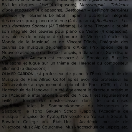
BNL les disques :
Liszt
(4 diapasons),
Moussorgski – Tableaux
d’une exposition
(4 diapasons),
Beethoven – Les trois dernières
Sonates
(4ƒ Télérama). Le label Timpani a publié son intégrale
des œuvres pour piano de Vierne (4 diapasons),
Beethoven – Les
trois dernières Sonates
(4ƒ Télérama). Le label Timpani a publié
son intégrale des œuvres pour piano de Vierne (4 diapasons),
des pièces de musique de chambre de Vierne (4 étoiles du
Monde de la Musique) et de Vincent D’Indy, l’intégrale des
œuvres de musique de chambre d’Alkan (Prix spécial de la
Nouvelle académie du disque français, 5 diapasons). Son disque
Brahms
chez Ameson est consacré à la Sonate op. 5 et les
Variations et fugue sur un thème de Haendel du compositeur
allemand (5 diapasons).
est professeur de piano à l'École Normale de
OLIVIER GARDON
Musique de Paris Alfred Cortot après avoir été professeur au
Conservatoire à rayonnement régional de Paris (CRR) et à la
Hochschule de Hanovre. Il a été également le directeur artistique
de l’Académie internationale d’été de Nice. Il est régulièrement
invité à donner des master-classes dans de nombreuses
académies telles le Sommerakademie du Mozarteum de
Salzbourg, le Toho Gakuen School (Japon), l’Académie de
musique française de Kyoto, l’Université de Yonsei à Séoul, le
Bowdoin College aux États-Unis, l’Académie musicale de
Villecroze, Music’Alp Courchevel, Musikhochschule de Leipzig, etc.