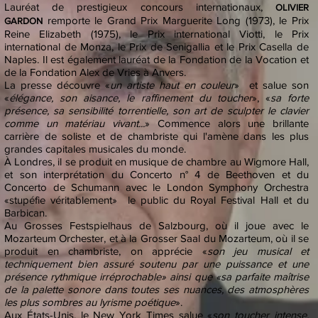
Lauréat de prestigieux concours internationaux,
OLIVIER
remporte le Grand Prix Marguerite Long (1973), le Prix
GARDON
Reine Elizabeth (1975), le Prix international Viotti, le Prix
international de Monza, le Prix de Senigallia et le Prix Casella de
Naples. Il est également lauréat de la Fondation de la Vocation et
de la Fondation Alex de Vries à Anvers.
La presse découvre «
un artiste haut en couleur
» et salue son
«
élégance, son aisance, le raffinement du toucher
», «
sa forte
présence, sa sensibilité torrentielle, son art de sculpter le clavier
comme un matériau vivant...
» Commence alors une brillante
carrière de soliste et de chambriste qui l'amène dans les plus
grandes capitales musicales du monde.
À Londres, il se produit en musique de chambre au Wigmore Hall,
et son interprétation du Concerto n° 4 de Beethoven et du
Concerto de Schumann avec le London Symphony Orchestra
«stupéfie véritablement» le public du Royal Festival Hall et du
Barbican.
Au Grosses Festspielhaus de Salzbourg, où il joue avec le
Mozarteum Orchester, et à la Grosser Saal du Mozarteum, où il se
produit en chambriste, on apprécie «
son jeu musical et
techniquement bien assuré soutenu par une puissance et une
présence rythmique irréprochable» ainsi que «sa parfaite maîtrise
de la palette sonore dans toutes ses nuances, des atmosphères
les plus sombres au lyrisme poétique
».
Aux États-Unis, le New York Times salue «
son toucher intense,