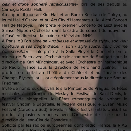
clair et d'une sobriété rafraîchissante»
lors de ses débuts au
Carnegie Recital Hall.
Au Japon, il joue au Kioi Hall et au Bunka-Keikkan de Tokyo, au
Izumi Hall d’Osaka, et au Act City d'Hamamatsu. Au Aichi Concert
Hall de Nagoya, il interprète le premier Concerto de Liszt avec le
Shinsei Nippon Orchestra dans le cadre du concert du nouvel an,
diffusé en direct sur la chaîne de télévision NHK.
À Paris, où l’on aime sa «
noblesse et intensité de style», son «jeu
poétique et ses doigts d'acier
», son «
style solide, franc comme
l'or, sensible
», il interprète à la Salle Pleyel le Concerto en ré
mineur de Bach avec l'Orchestre de chambre de Stuttgart sous la
direction de Karl Münchinger, et avec l'Orchestre philharmonique
de Radio France sous la direction de Ferdinand Leitner. Il se
produit en récital au Théâtre du Châtelet et au Théâtre des
Champs-Elysées, où il joue également sous la direction de Samuel
Friedman.
Invité de nombreux festivals tels le Printemps de Prague, les Fêtes
musicales à la Grange de Meslay, le Festival de Saint-Denis, le
Festival de Montpellier, les Fêtes romantiques de Nohant, le
festival Chopin à Bagatelle, le Midem classique, le Busan Music
Festival (Corée du Sud), Bowdoin Music festival (États-Unis), il se
produit à plusieurs reprises avec l'Orchestre de Lille sous la
direction de Jean-Claude Casadesus.
Sollicité par les radios européennes dont Radio France, la RIAS
de Berlin et la Radio Suisse Italienne, il a enregistré pour le label